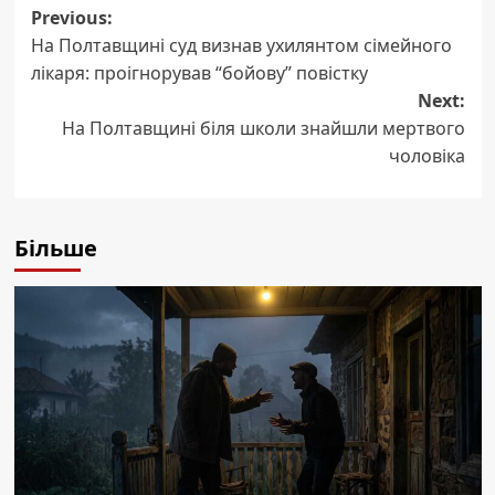
Post
Previous:
На Полтавщині суд визнав ухилянтом сімейного
navigation
лікаря: проігнорував “бойову” повістку
Next:
На Полтавщині біля школи знайшли мертвого
чоловіка
Більше