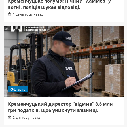
Кременчуцьке полум’я: нічний “Хаммер” у
вогні, поліція шукає відповіді.
1 день тому назад
Область
Кременчуцький директор “відмив” 8,6 млн
грн податків, щоб уникнути в’язниці.
2 дні тому назад