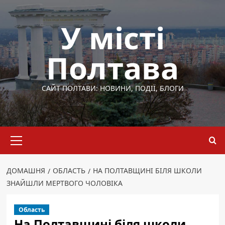
Перейти
до
У місті
вмісту
Полтава
САЙТ ПОЛТАВИ: НОВИНИ, ПОДІЇ, БЛОГИ
Основне
меню
ДОМАШНЯ
ОБЛАСТЬ
НА ПОЛТАВЩИНІ БІЛЯ ШКОЛИ
ЗНАЙШЛИ МЕРТВОГО ЧОЛОВІКА
Область
На Полтавщині біля школи