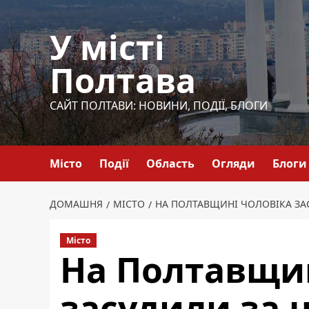
Перейти
до
У місті
вмісту
Полтава
САЙТ ПОЛТАВИ: НОВИНИ, ПОДІЇ, БЛОГИ
Місто
Події
Область
Огляди
Блоги
ДОМАШНЯ
МІСТО
НА ПОЛТАВЩИНІ ЧОЛОВІКА ЗА
Місто
На Полтавщин
засудили за 