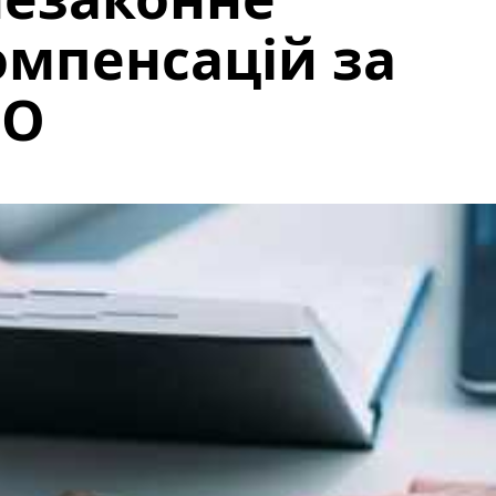
мпенсацій за
ПО