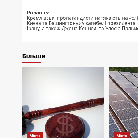
Post
Previous:
Кремлівські пропагандисти натякають на «сл
navigation
Києва та Вашингтону» у загибелі президента
Ірану, а також Джона Кеннеді та Улофа Пальи
Більше
Місто
Місто