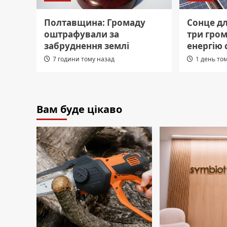
Полтавщина: Громаду
Сонце д
оштрафували за
три гро
забруднення землі
енергію 
7 години тому назад
1 день то
Вам буде цікаво