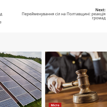
Next:
ід
Перейменування сіл на Полтавщині: реакція
громад
е
Місто