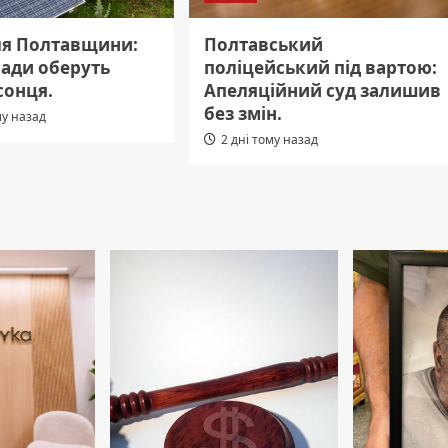
ля Полтавщини:
Полтавський
мади оберуть
поліцейський під вартою:
сонця.
Апеляційний суд залишив
без змін.
му назад
2 дні тому назад