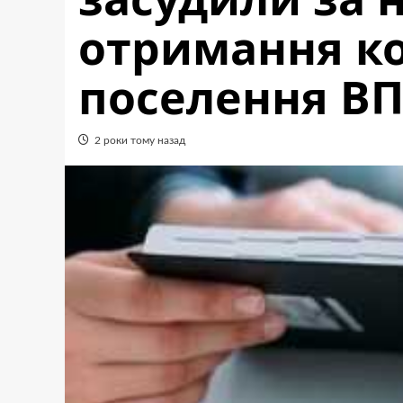
отримання ко
поселення В
2 роки тому назад