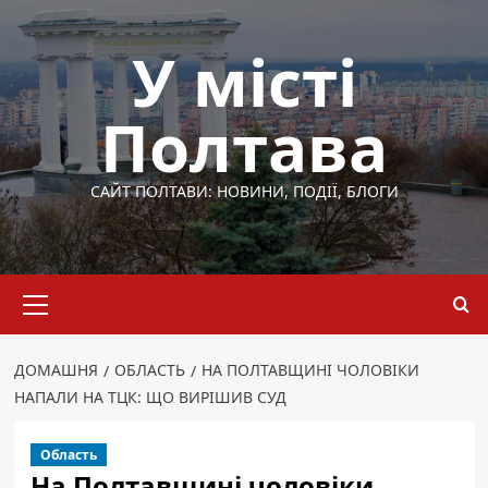
Перейти
до
У місті
вмісту
Полтава
САЙТ ПОЛТАВИ: НОВИНИ, ПОДІЇ, БЛОГИ
Основне
меню
ДОМАШНЯ
ОБЛАСТЬ
НА ПОЛТАВЩИНІ ЧОЛОВІКИ
НАПАЛИ НА ТЦК: ЩО ВИРІШИВ СУД
Область
На Полтавщині чоловіки