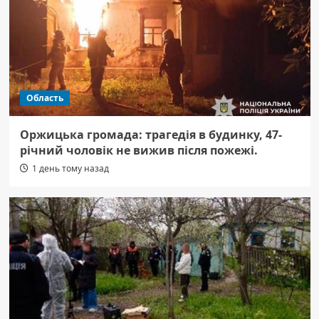
Область
Оржицька громада: трагедія в будинку, 47-
річний чоловік не вижив після пожежі.
1 день тому назад