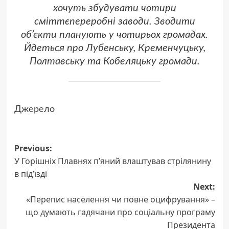
хочуть збудувати чотири
сміттєпереробні заводи. Зводити
об’єкти планують у чотирьох громадах.
Йдеться про Лубенську, Кременчуцьку,
Полтавську та Кобеляцьку громади.
Джерело
Post
Previous:
У Горішніх Плавнях п’яний влаштував стрілянину
navigation
в під’їзді
Next:
«Перепис населення чи повне оцифрування» –
що думають гадячани про соціальну програму
Президента