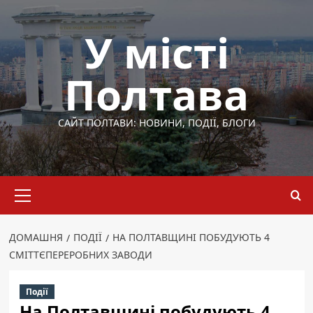
Перейти
до
У місті
вмісту
Полтава
САЙТ ПОЛТАВИ: НОВИНИ, ПОДІЇ, БЛОГИ
Основне
меню
ДОМАШНЯ
ПОДІЇ
НА ПОЛТАВЩИНІ ПОБУДУЮТЬ 4
СМІТТЄПЕРЕРОБНИХ ЗАВОДИ
Події
На Полтавщині побудують 4