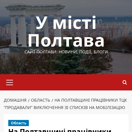
Перейти
до
У місті
вмісту
Полтава
САЙТ ПОЛТАВИ: НОВИНИ, ПОДІЇ, БЛОГИ
Основне
меню
ДОМАШНЯ
ОБЛАСТЬ
НА ПОЛТАВЩИНІ ПРАЦІВНИКИ ТЦК
“ПРОДАВАЛИ” ВИКЛЮЧЕННЯ ЗІ СПИСКІВ НА МОБІЛІЗАЦІЮ
Область
На Полтавщині працівники