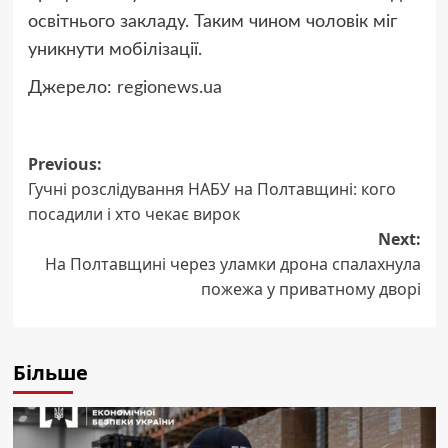
освітнього закладу. Таким чином чоловік міг
уникнути мобілізації.
Джерело:
regionews.ua
Post
Previous:
Гучні розслідування НАБУ на Полтавщині: кого
navigation
посадили і хто чекає вирок
Next:
На Полтавщині через уламки дрона спалахнула
пожежа у приватному дворі
Більше