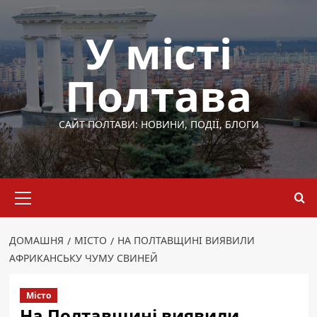
Перейти
до
У місті
вмісту
Полтава
САЙТ ПОЛТАВИ: НОВИНИ, ПОДІЇ, БЛОГИ
Основне
меню
ДОМАШНЯ
МІСТО
НА ПОЛТАВЩИНІ ВИЯВИЛИ
АФРИКАНСЬКУ ЧУМУ СВИНЕЙ
Місто
На Полтавщині виявили