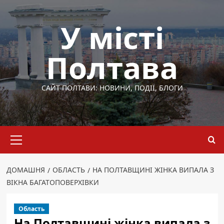
Перейти
до
У місті
вмісту
Полтава
САЙТ ПОЛТАВИ: НОВИНИ, ПОДІЇ, БЛОГИ
Основне
меню
ДОМАШНЯ
ОБЛАСТЬ
НА ПОЛТАВЩИНІ ЖІНКА ВИПАЛА З
ВІКНА БАГАТОПОВЕРХІВКИ
Область
На Полтавщині жінка випала з