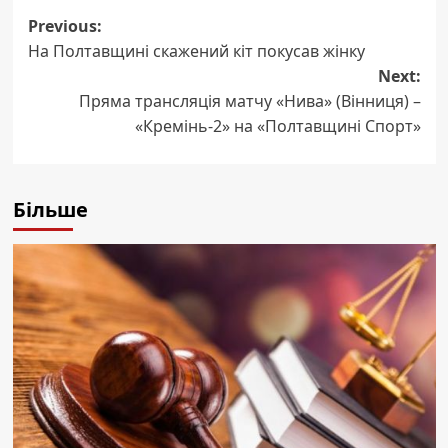
Post
Previous:
На Полтавщині скажений кіт покусав жінку
navigation
Next:
Пряма трансляція матчу «Нива» (Вінниця) –
«Кремінь-2» на «Полтавщині Спорт»
Більше