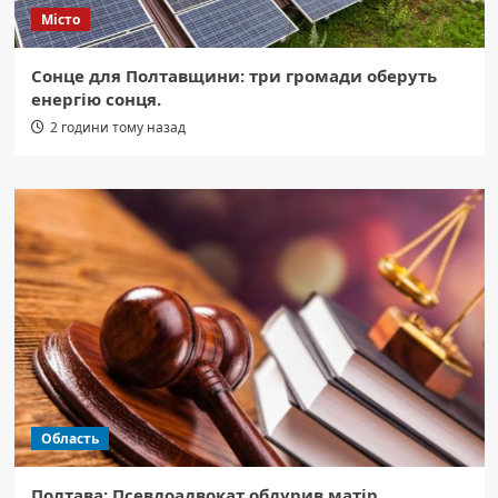
Місто
Сонце для Полтавщини: три громади оберуть
енергію сонця.
2 години тому назад
Область
Полтава: Псевдоадвокат обдурив матір