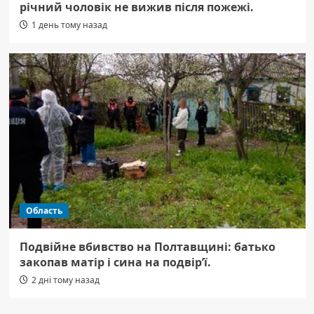
річний чоловік не вижив після пожежі.
1 день тому назад
Область
Подвійне вбивство на Полтавщині: батько
закопав матір і сина на подвір’ї.
2 дні тому назад