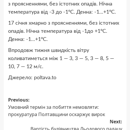
з проясненнями, без істотних опадів. Нічна
температура від -3 до -1°C. Денна: -1…+1°C.
17 січня хмарно з проясненнями, без істотних
опадів. Нічна температура від -1до +1°C.
Денна: -1…+1°C.
Впродовж тижня швидкість вітру
коливатиметься між 1 — 3, 3 — 5, 3 — 8, 5 —
10, 7 — 12 м/с.
Джерело:
poltava.to
Post
Previous:
Умовний термін за побиття немовляти:
navigation
прокуратура Полтавщини оскаржує вирок
Next:
Вартість будівництва Льодового палацу