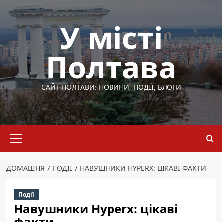
Перейти
до
У місті
вмісту
Полтава
САЙТ ПОЛТАВИ: НОВИНИ, ПОДІЇ, БЛОГИ
Основне
меню
ДОМАШНЯ
ПОДІЇ
НАВУШНИКИ HYPERX: ЦІКАВІ ФАКТИ
Події
Навушники Hyperx: цікаві
факти