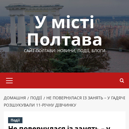
Перейти
до
У місті
вмісту
Полтава
САЙТ ПОЛТАВИ: НОВИНИ, ПОДІЇ, БЛОГИ
Основне
меню
ДОМАШНЯ
ПОДІЇ
НЕ ПОВЕРНУЛАСЯ ІЗ ЗАНЯТЬ – У ГАДЯЧІ
РОЗШУКУВАЛИ 11-РІЧНУ ДІВЧИНКУ
Події
Не повернулася із занять – у