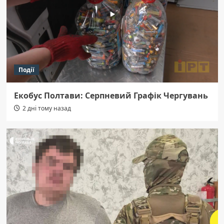
Події
Екобус Полтави: Серпневий Графік Чергувань
2 дні тому назад