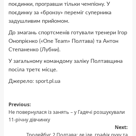
поєдинки, програвши тільки чемпіону. У
поєдинку за «бронзу» переміг суперника
задушливим прийомом.
До змагань спортсменів готували тренери Ігор
Онопрієнко («One Team» Полтава) та Антон
Степаненко (Лубни).
У загальному командому заліку Полтавщина
посіла третє місце.
Джерело:
sport.pl.ua
Post
Previous:
Не повернулася із занять – у Гадячі розшукували
navigation
11-річну дівчинку
Next:
Тролейбус 2 Полтава: де їде, графік руху та