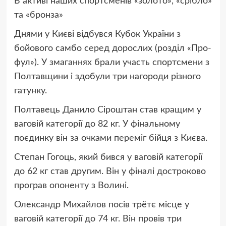
В активі наших спортсменів «золото», «срібло»
та «бронза»
Днями у Києві відбувся Кубок України з
бойового самбо серед дорослих (розділ «Про-
фул»). У змаганнях брали участь спортсмени з
Полтавщини і здобули три нагороди різного
гатунку.
Полтавець Данило Сіроштан став кращим у
ваговій категорії до 82 кг. У фінальному
поєдинку він за очками переміг бійця з Києва.
Степан Гогоць, який бився у ваговій категорії
до 62 кг став другим. Він у фіналі достроково
програв опоненту з Волині.
Олександр Михайлов посів трётє місце у
ваговій категорії до 74 кг. Він провів три