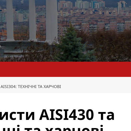
AISI304: ТЕХНІЧНІ ТА ХАРЧОВІ
исти AISI430 та
чні та харчові