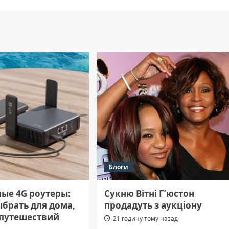
Блоги
ые 4G роутеры:
Сукню Вітні Г’юстон
ыбрать для дома,
продадуть з аукціону
 путешествий
21 годину тому назад