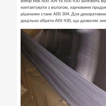
Вибір між AISI 304 та AISI 430 залежить в
контактувати з вологою, харчовими проду
рішенням стане AISI 304. Для декоративни
доцільно обрати AISI 430, що дозволяє зм