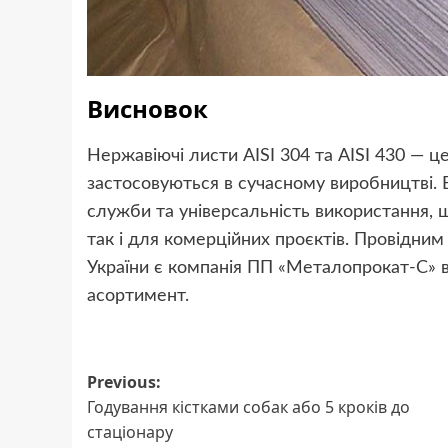
Висновок
Нержавіючі листи AISI 304 та AISI 430 — це
застосовуються в сучасному виробництві. В
служби та універсальність використання, 
так і для комерційних проєктів. Провідни
України є компанія ПП «Металопрокат-С» в
асортимент.
Post
Previous:
Годування кістками собак або 5 кроків до
navigation
стаціонару