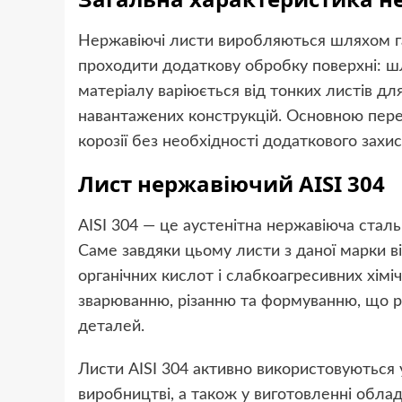
Нержавіючі листи виробляються шляхом га
проходити додаткову обробку поверхні: ш
матеріалу варіюється від тонких листів д
навантажених конструкцій. Основною перев
корозії без необхідності додаткового захи
Лист нержавіючий AISI 304
AISI 304 — це аустенітна нержавіюча сталь
Саме завдяки цьому листи з даної марки ві
органічних кислот і слабкоагресивних хім
зварюванню, різанню та формуванню, що р
деталей.
Листи AISI 304 активно використовуються 
виробництві, а також у виготовленні обладн