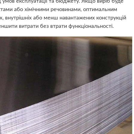
ід умов експлуатації та бюджету. Якщо виріб буде
ктами або хімічними речовинами, оптимальним
х, внутрішніх або менш навантажених конструкцій
еншити витрати без втрати функціональності.