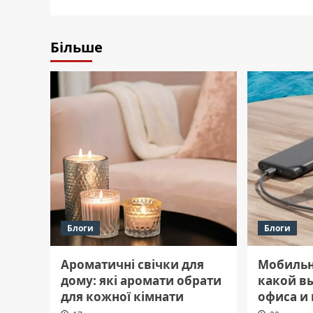
Більше
Блоги
Блоги
Ароматичні свічки для
Мобильн
дому: які аромати обрати
какой в
для кожної кімнати
офиса и