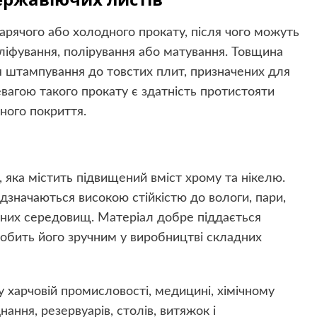
рячого або холодного прокату, після чого можуть
ліфування, полірування або матування. Товщина
ля штампування до товстих плит, призначених для
агою такого прокату є здатність протистояти
сного покриття.
, яка містить підвищений вміст хрому та нікелю.
дзначаються високою стійкістю до вологи, пари,
ічних середовищ. Матеріал добре піддається
обить його зручним у виробництві складних
у харчовій промисловості, медицині, хімічному
ання, резервуарів, столів, витяжок і