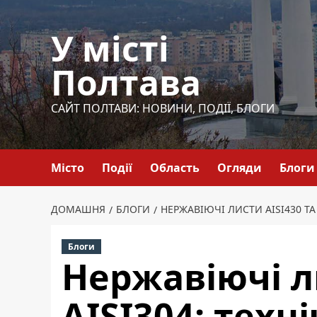
Перейти
до
У місті
вмісту
Полтава
САЙТ ПОЛТАВИ: НОВИНИ, ПОДІЇ, БЛОГИ
Місто
Події
Область
Огляди
Блоги
ДОМАШНЯ
БЛОГИ
НЕРЖАВІЮЧІ ЛИСТИ AISI430 ТА 
Блоги
Нержавіючі л
AISI304: техні