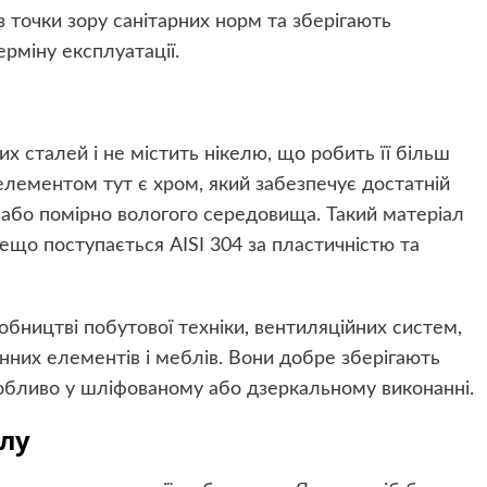
 точки зору санітарних норм та зберігають
рміну експлуатації.
х сталей і не містить нікелю, що робить її більш
лементом тут є хром, який забезпечує достатній
го або помірно вологого середовища. Такий матеріал
дещо поступається AISI 304 за пластичністю та
обництві побутової техніки, вентиляційних систем,
них елементів і меблів. Вони добре зберігають
обливо у шліфованому або дзеркальному виконанні.
алу