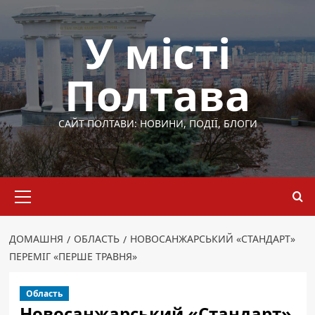
Перейти
до
У місті
вмісту
Полтава
САЙТ ПОЛТАВИ: НОВИНИ, ПОДІЇ, БЛОГИ
Основне
меню
ДОМАШНЯ
ОБЛАСТЬ
НОВОСАНЖАРСЬКИЙ «СТАНДАРТ»
ПЕРЕМІГ «ПЕРШЕ ТРАВНЯ»
Область
Новосанжарський «Стандарт»