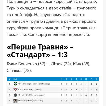
Полтавщини — новосанжарський «Стандарт».
Турнір складається з двох етапів — групового
та плей-офф. На груповому «Стандарт»
опинився у Групі Б і днями, в рамках першого
туру, зіграв проти команди «Перше травня» з
Томаківки. Санжарці впевнено перемогли.
«Перше Травня» –
«Стандарт» – 1:3
Голи:
Бойченко (57) — Літюк (24), Кіча (38),
Сінчіков (78).