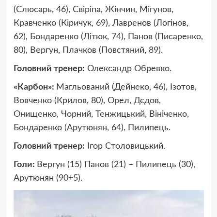
(Слюсарь, 46), Свіріпа, Жінчин, Мігунов,
Кравченко (Кіричук, 69), Лавренов (Логінов,
62), Бондаренко (Літюк, 74), Панов (Писаренко,
80), Вергун, Плачков (Повстяний, 89).
Головний тренер:
Олександр Обревко.
«Карбон»:
Магльований (Дейнеко, 46), Ізотов,
Вовченко (Крилов, 80), Орел, Дєдов,
Онищенко, Чорний, Тенжицький, Вініченко,
Бондаренко (Арутюнян, 64), Пилипець.
Головний тренер:
Ігор Столовицький.
Голи:
Вергун (15) Панов (21) – Пилипець (30),
Арутюнян (90+5).