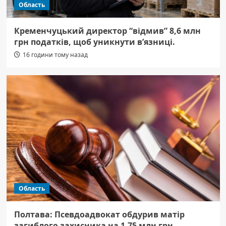
Область
Кременчуцький директор “відмив” 8,6 млн
грн податків, щоб уникнути в’язниці.
16 години тому назад
Область
Полтава: Псевдоадвокат обдурив матір
загиблого захисника на 1,75 млн грн