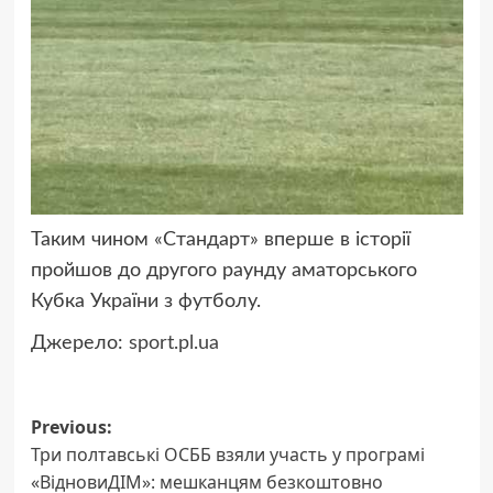
Таким чином «Стандарт» вперше в історії
пройшов до другого раунду аматорського
Кубка України з футболу.
Джерело:
sport.pl.ua
Post
Previous:
Три полтавські ОСББ взяли участь у програмі
navigation
«ВідновиДІМ»: мешканцям безкоштовно