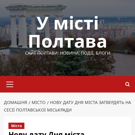
Перейти
до
У місті
вмісту
Полтава
САЙТ ПОЛТАВИ: НОВИНИ, ПОДІЇ, БЛОГИ
Основне
меню
ДОМАШНЯ
МІСТО
НОВУ ДАТУ ДНЯ МІСТА ЗАТВЕРДЯТЬ НА
СЕСІЇ ПОЛТАВСЬКОЇ МІСЬКРАДИ
Місто
Нову дату Дня міста