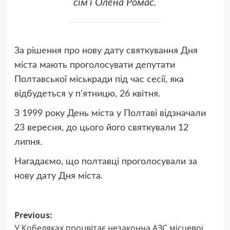
сім’ї Олена Ромас.
За рішення про нову дату святкування Дня
міста мають проголосувати депутати
Полтавської міськради під час сесії, яка
відбудеться у п'ятницю, 26 квітня.
З 1999 року День міста у Полтаві відзначали
23 вересня, до цього його святкували 12
липня.
Нагадаємо, що полтавці проголосували за
нову дату Дня міста.
Post
Previous:
У Кобеляках процвітає незаконна АЗС місцевої