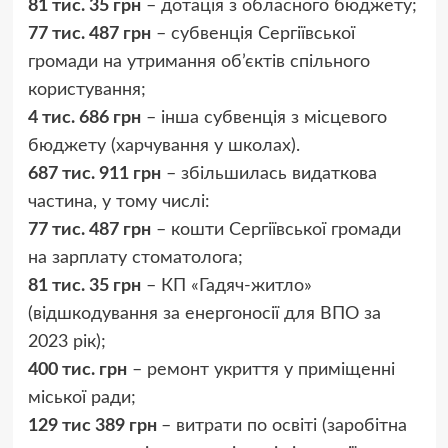
81 тис. 35 грн
– дотація з обласного бюджету;
77 тис. 487 грн
– субвенція Сергіївської
громади на утримання об’єктів спільного
користування;
4 тис. 686 грн
– інша субвенція з місцевого
бюджету (харчування у школах).
687 тис. 911 грн
– збільшилась видаткова
частина, у тому числі:
77 тис. 487 грн
– кошти Сергіївської громади
на зарплату стоматолога;
81 тис. 35 грн
– КП «Гадяч-житло»
(відшкодування за енергоносії для ВПО за
2023 рік);
400 тис. грн
– ремонт укриття у приміщенні
міської ради;
129 тис 389 грн
– витрати по освіті (заробітна