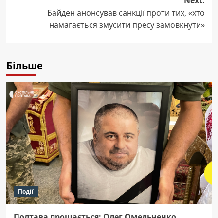
Next:
Байден анонсував санкції проти тих, «хто
намагається змусити пресу замовкнути»
Більше
Події
Полтава прощається: Олег Омельченко,