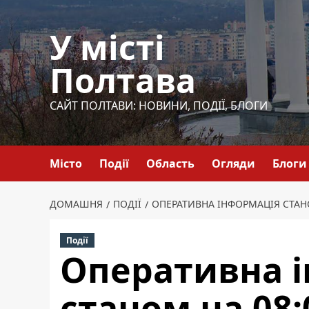
Перейти
до
У місті
вмісту
Полтава
САЙТ ПОЛТАВИ: НОВИНИ, ПОДІЇ, БЛОГИ
Місто
Події
Область
Огляди
Блоги
ДОМАШНЯ
ПОДІЇ
ОПЕРАТИВНА ІНФОРМАЦІЯ СТАНО
Події
Оперативна 
станом на 08: