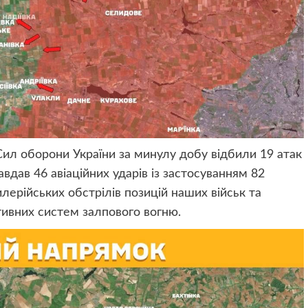
Сил оборони України за минулу добу відбили 19 атак
авдав 46 авіаційних ударів із застосуванням 82
лерійських обстрілів позицій наших військ та
ктивних систем залпового вогню.