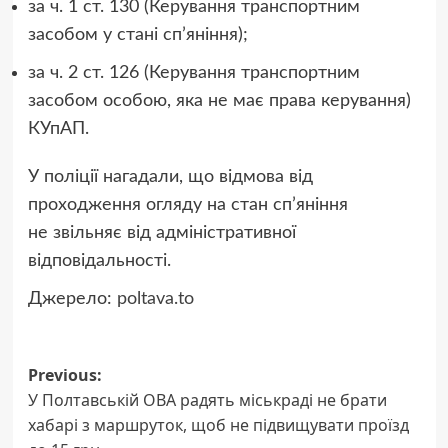
за ч. 1 ст. 130 (Керування транспортним
засобом у стані сп’яніння);
за ч. 2 ст. 126 (Керування транспортним
засобом особою, яка не має права керування)
КУпАП.
У поліції нагадали, що відмова від
проходження огляду на стан сп’яніння
не звільняє від адміністративної
відповідальності.
Джерело:
poltava.to
Post
Previous:
У Полтавській ОВА радять міськраді не брати
navigation
хабарі з маршруток, щоб не підвищувати проїзд