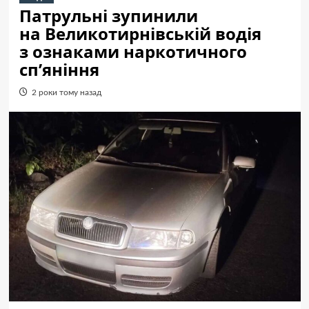
Патрульні зупинили
на Великотирнівській водія
з ознаками наркотичного
сп’яніння
2 роки тому назад