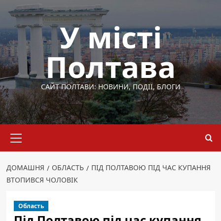
Перейти
до
У місті
вмісту
Полтава
САЙТ ПОЛТАВИ: НОВИНИ, ПОДІЇ, БЛОГИ
Основне
меню
ДОМАШНЯ
ОБЛАСТЬ
ПІД ПОЛТАВОЮ ПІД ЧАС КУПАННЯ
ВТОПИВСЯ ЧОЛОВІК
Область
Під Полтавою під час купання