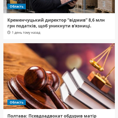
Область
Кременчуцький директор “відмив” 8,6 млн
грн податків, щоб уникнути в’язниці.
1 день тому назад
Область
Полтава: Псевдоадвокат обдурив матір