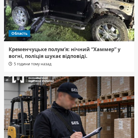
Область
Кременчуцьке полум’я: нічний “Хаммер” у
вогні, поліція шукає відповіді.
5 години тому назад