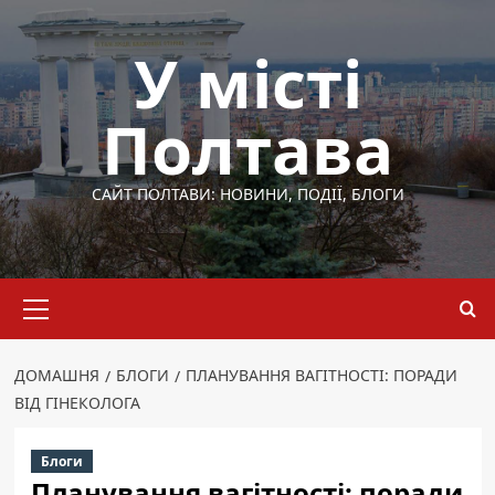
Перейти
до
У місті
вмісту
Полтава
САЙТ ПОЛТАВИ: НОВИНИ, ПОДІЇ, БЛОГИ
Основне
меню
ДОМАШНЯ
БЛОГИ
ПЛАНУВАННЯ ВАГІТНОСТІ: ПОРАДИ
ВІД ГІНЕКОЛОГА
Блоги
Планування вагітності: поради