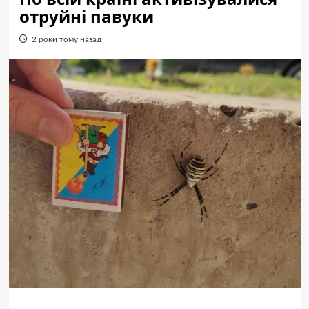
отруйні павуки
2 роки тому назад