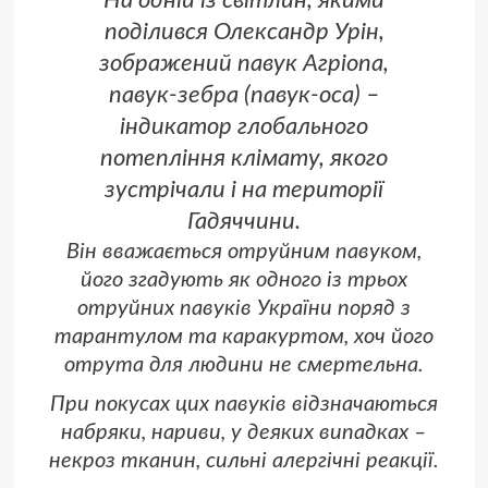
На одній із світлин, якими
поділився Олександр Урін,
зображений павук Агріопа,
павук-зебра (павук-оса) –
індикатор глобального
потепління клімату, якого
зустрічали і на території
Гадяччини.
Він вважається отруйним павуком,
його згадують як одного із трьох
отруйних павуків України поряд з
тарантулом та каракуртом, хоч його
отрута для людини не смертельна.
При покусах цих павуків відзначаються
набряки, нариви, у деяких випадках –
некроз тканин, сильні алергічні реакції.