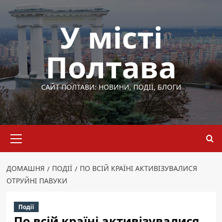
Перейти
до
У місті
вмісту
Полтава
САЙТ ПОЛТАВИ: НОВИНИ, ПОДІЇ, БЛОГИ
Основне
меню
ДОМАШНЯ
ПОДІЇ
ПО ВСІЙ КРАЇНІ АКТИВІЗУВАЛИСЯ
ОТРУЙНІ ПАВУКИ
Події
По всій країні активізувалися