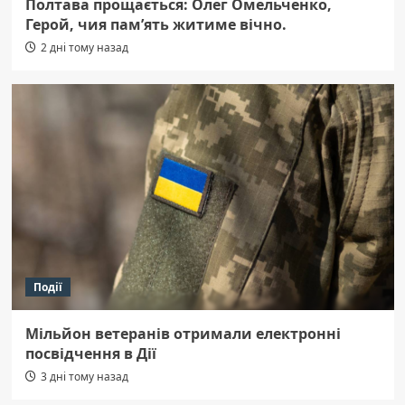
Полтава прощається: Олег Омельченко,
Герой, чия пам’ять житиме вічно.
2 дні тому назад
Події
Мільйон ветеранів отримали електронні
посвідчення в Дії
3 дні тому назад