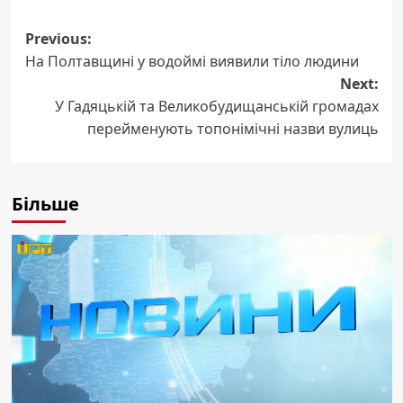
Post
Previous:
На Полтавщині у водоймі виявили тіло людини
navigation
Next:
У Гадяцькій та Великобудищанській громадах
перейменують топонімічні назви вулиць
Більше