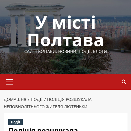
Перейти
до
У місті
вмісту
Полтава
САЙТ ПОЛТАВИ: НОВИНИ, ПОДІЇ, БЛОГИ
Основне
меню
ДОМАШНЯ
ПОДІЇ
ПОЛІЦІЯ РОЗШУКАЛА
НЕПОВНОЛІТНЬОГО ЖИТЕЛЯ ЛЮТЕНЬКИ
Події
Поліція розшукала