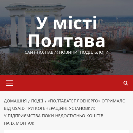
Перейти
до
У місті
вмісту
Полтава
САЙТ ПОЛТАВИ: НОВИНИ, ПОДІЇ, БЛОГИ
Основне
меню
ДОМАШНЯ
ПОДІЇ
«ПОЛТАВАТЕПЛОЕНЕРГО» ОТРИМАЛО
ВІД USAID ТРИ КОГЕНЕРАЦІЙНІ УСТАНОВКИ:
У ПІДПРИЄМСТВА ПОКИ НЕДОСТАТНЬО КОШТІВ
НА ЇХ МОНТАЖ