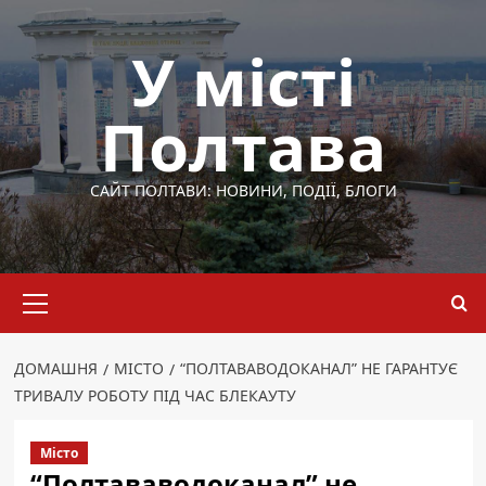
Перейти
до
У місті
вмісту
Полтава
САЙТ ПОЛТАВИ: НОВИНИ, ПОДІЇ, БЛОГИ
Основне
меню
ДОМАШНЯ
МІСТО
“ПОЛТАВАВОДОКАНАЛ” НЕ ГАРАНТУЄ
ТРИВАЛУ РОБОТУ ПІД ЧАС БЛЕКАУТУ
Місто
“Полтававодоканал” не