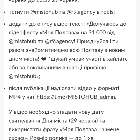
червня до 23:59 29 червня;
тегнути @mistohub та @r9.agency в reels;
додати до опису відео текст: «Долучаюсь до
відеофесту «Моя Полтава» на $1 000 від
@mistohub та @r9.agency! Приєднуйся і ти,
разом знайомитимемо всю Полтаву з новим
днем міста! ❤️ *шукай умови участі в хайлатс
або за покликанням в шапці профілю
@mistohub»;
після публікації надіслати відео у форматі
MP4 у чат
https://t.me/MISTOHUB_admin
.
У відео необхідно згадати нову дату
святкування Дня міста (29 червня) та
використати фразу «Моя Полтава на мене
схожа». Розмір ролика — до 1 хв.