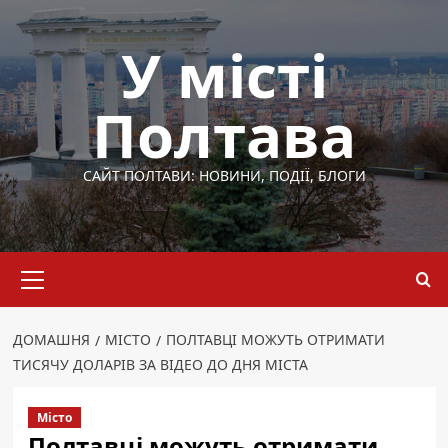
Перейти
до
У місті
вмісту
Полтава
САЙТ ПОЛТАВИ: НОВИНИ, ПОДІЇ, БЛОГИ
Основне
меню
ДОМАШНЯ
МІСТО
ПОЛТАВЦІ МОЖУТЬ ОТРИМАТИ
ТИСЯЧУ ДОЛАРІВ ЗА ВІДЕО ДО ДНЯ МІСТА
Місто
Полтавці можуть отримати