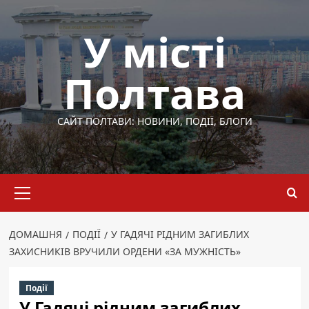
Перейти
до
У місті
вмісту
Полтава
САЙТ ПОЛТАВИ: НОВИНИ, ПОДІЇ, БЛОГИ
Основне
меню
ДОМАШНЯ
ПОДІЇ
У ГАДЯЧІ РІДНИМ ЗАГИБЛИХ
ЗАХИСНИКІВ ВРУЧИЛИ ОРДЕНИ «ЗА МУЖНІСТЬ»
Події
У Гадячі рідним загиблих