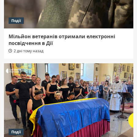
Події
Мільйон ветеранів отримали електронні
посвідчення в Дії
2 дні тому назад
Події