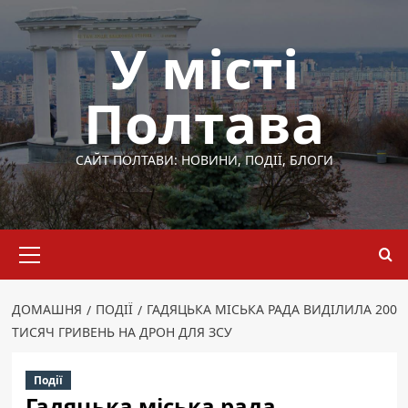
Перейти
до
У місті
вмісту
Полтава
САЙТ ПОЛТАВИ: НОВИНИ, ПОДІЇ, БЛОГИ
Основне
меню
ДОМАШНЯ
ПОДІЇ
ГАДЯЦЬКА МІСЬКА РАДА ВИДІЛИЛА 200
ТИСЯЧ ГРИВЕНЬ НА ДРОН ДЛЯ ЗСУ
Події
Гадяцька міська рада