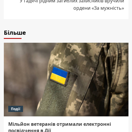
У Гадячі рідним загиблих захисників вручили
ордени «За мужність»
Більше
Події
Мільйон ветеранів отримали електронні
посвідчення в Дії