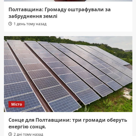
Полтавщина: Громаду оштрафували за
забруднення землі
1 день тому назад
Місто
Сонце для Полтавщини: три громади оберуть
енергію сонця.
2 дні тому назад