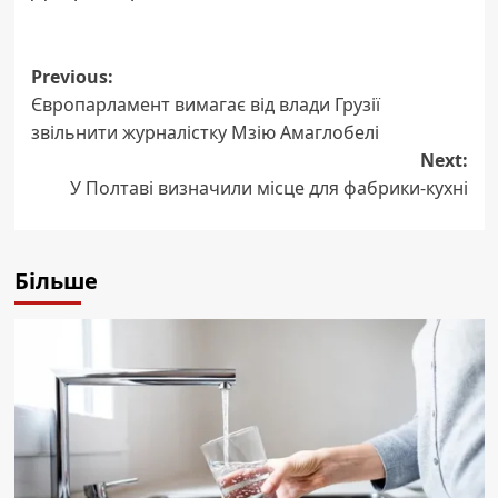
Post
Previous:
Європарламент вимагає від влади Грузії
navigation
звільнити журналістку Мзію Амаглобелі
Next:
У Полтаві визначили місце для фабрики-кухні
Більше