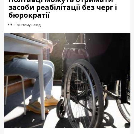
засоби реабілітації без черг і
бюрократії
1 рік тому назад