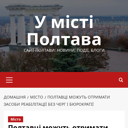
Перейти
до
У місті
вмісту
Полтава
САЙТ ПОЛТАВИ: НОВИНИ, ПОДІЇ, БЛОГИ
Основне
меню
ДОМАШНЯ
МІСТО
ПОЛТАВЦІ МОЖУТЬ ОТРИМАТИ
ЗАСОБИ РЕАБІЛІТАЦІЇ БЕЗ ЧЕРГ І БЮРОКРАТІЇ
Місто
Полтавці можуть отримати