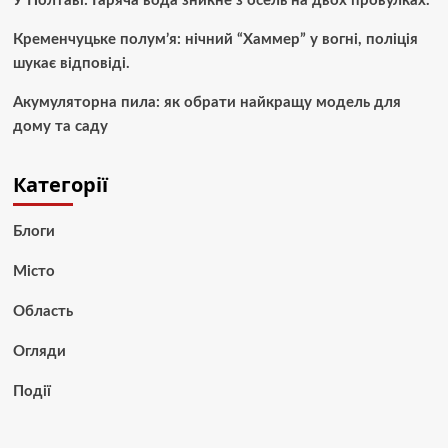
У Полтаві: Гаряча вода зникне з осель на двох провулках.
Кременчуцьке полум’я: нічний “Хаммер” у вогні, поліція
шукає відповіді.
Акумуляторна пила: як обрати найкращу модель для
дому та саду
Категорії
Блоги
Місто
Область
Огляди
Події