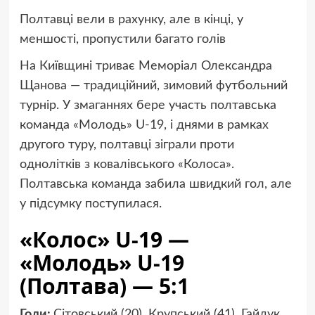
Полтавці вели в рахунку, але в кінці, у
меншості, пропустили багато голів
На Київщині триває Меморіал Олександра
Щанова — традиційний, зимовий футбольний
турнір. У змаганнях бере участь полтавська
команда «Молодь» U-19, і днями в рамках
другого туру, полтавці зіграли проти
однолітків з ковалівського «Колоса».
Полтавська команда забила швидкий гол, але
у підсумку поступилася.
«Колос» U-19 —
«Молодь» U-19
(Полтава) — 5:1
Голи:
Сітовський (20), Крупський (41), Гайдук