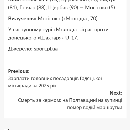
(81), Гончар (88), Щербак (90) — Мосієнко (5).
Вилучення:
Мосієнко («Молодь», 70).
У наступному турі «Молодь» зіграє проти
донецького «Шахтаря» U-17.
Джерело:
sport.pl.ua
Post
Previous:
Зарплати головних посадовців Гадяцької
navigation
міськради за 2025 рік
Next:
Смерть за кермом: на Полтавщині на зупинці
помер водій маршрутки