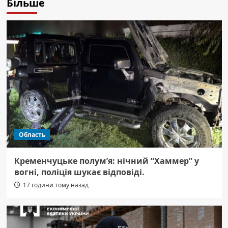
Більше
Область
Кременчуцьке полум’я: нічний “Хаммер” у
вогні, поліція шукає відповіді.
17 години тому назад