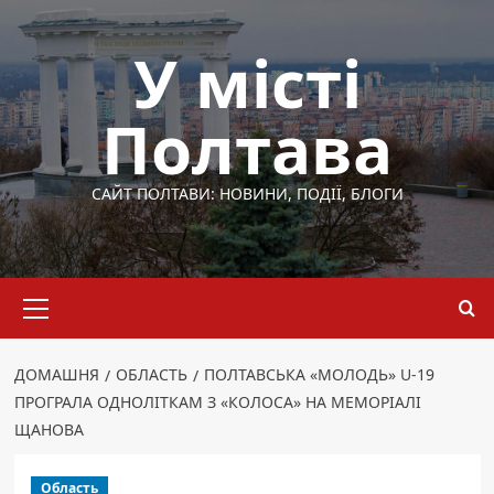
Перейти
до
У місті
вмісту
Полтава
САЙТ ПОЛТАВИ: НОВИНИ, ПОДІЇ, БЛОГИ
Основне
меню
ДОМАШНЯ
ОБЛАСТЬ
ПОЛТАВСЬКА «МОЛОДЬ» U-19
ПРОГРАЛА ОДНОЛІТКАМ З «КОЛОСА» НА МЕМОРІАЛІ
ЩАНОВА
Область