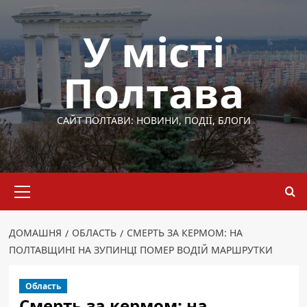
Перейти
до
У місті
вмісту
Полтава
САЙТ ПОЛТАВИ: НОВИНИ, ПОДІЇ, БЛОГИ
Основне
меню
ДОМАШНЯ
ОБЛАСТЬ
СМЕРТЬ ЗА КЕРМОМ: НА
ПОЛТАВЩИНІ НА ЗУПИНЦІ ПОМЕР ВОДІЙ МАРШРУТКИ
Область
Смерть за кермом: на