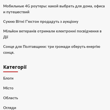
Мобильные 4G роутеры: какой выбрать для дома, офиса
и путешествий
Сукню Вітні Г’юстон продадуть з аукціону
Мільйон ветеранів отримали електронні посвідчення в
Дії
Сонце для Полтавщини: три громади оберуть енергію
сонця.
Категорії
Блоги
Місто
Область
Огляди