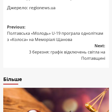
Джерело:
regionews.ua
Post
Previous:
Полтавська «Молодь» U-19 програла одноліткам
navigation
з «Колоса» на Меморіалі Щанова
Next:
3 березня: графік відключень світла на
Полтавщині
Більше