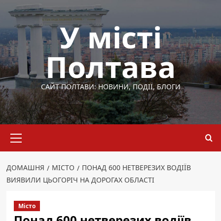
Перейти
до
У місті
вмісту
Полтава
САЙТ ПОЛТАВИ: НОВИНИ, ПОДІЇ, БЛОГИ
Основне
меню
ДОМАШНЯ
МІСТО
ПОНАД 600 НЕТВЕРЕЗИХ ВОДІЇВ
ВИЯВИЛИ ЦЬОГОРІЧ НА ДОРОГАХ ОБЛАСТІ
Місто
Понад 600 нетверезих водіїв