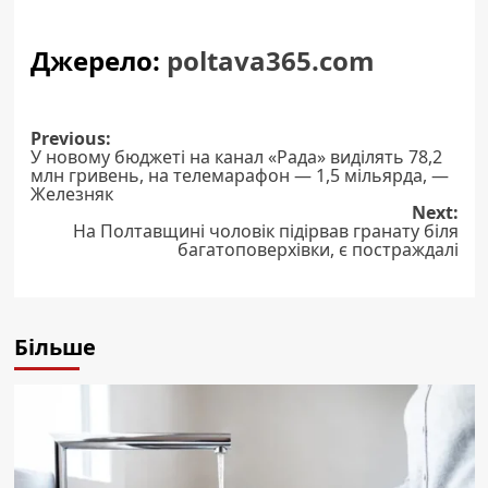
Джерело:
poltava365.com
Post
Previous:
У новому бюджеті на канал «Рада» виділять 78,2
navigation
млн гривень, на телемарафон — 1,5 мільярда, —
Железняк
Next:
На Полтавщині чоловік підірвав гранату біля
багатоповерхівки, є постраждалі
Більше