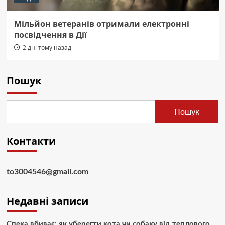
Мільйон ветеранів отримали електронні
посвідчення в Дії
2 дні тому назад
Пошук
Пошук
Контакти
to3004546@gmail.com
Недавні записи
Спека вбиває: як уберегти кота чи собаку від теплового