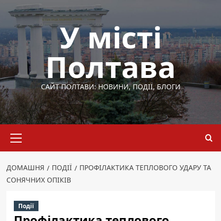
Перейти
до
У місті
вмісту
Полтава
САЙТ ПОЛТАВИ: НОВИНИ, ПОДІЇ, БЛОГИ
Основне
меню
ДОМАШНЯ
ПОДІЇ
ПРОФІЛАКТИКА ТЕПЛОВОГО УДАРУ ТА
СОНЯЧНИХ ОПІКІВ
Події
Профілактика теплового