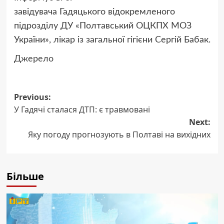
завідувача Гадяцького відокремленого
підрозділу ДУ «Полтавський ОЦКПХ МОЗ
України», лікар із загальної гігієни Сергій Бабак.
Джерело
Post
Previous:
У Гадячі сталася ДТП: є травмовані
navigation
Next:
Яку погоду прогнозують в Полтаві на вихідних
Більше