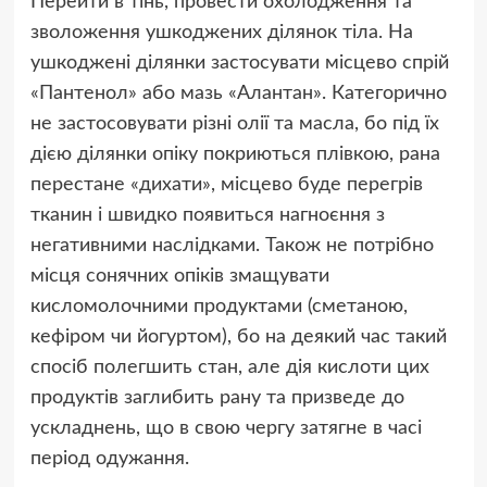
Перейти в тінь, провести охолодження та
зволоження ушкоджених ділянок тіла. На
ушкоджені ділянки застосувати місцево спрій
«Пантенол» або мазь «Алантан». Категорично
не застосовувати різні олії та масла, бо під їх
дією ділянки опіку покриються плівкою, рана
перестане «дихати», місцево буде перегрів
тканин і швидко появиться нагноєння з
негативними наслідками. Також не потрібно
місця сонячних опіків змащувати
кисломолочними продуктами (сметаною,
кефіром чи йогуртом), бо на деякий час такий
спосіб полегшить стан, але дія кислоти цих
продуктів заглибить рану та призведе до
ускладнень, що в свою чергу затягне в часі
період одужання.