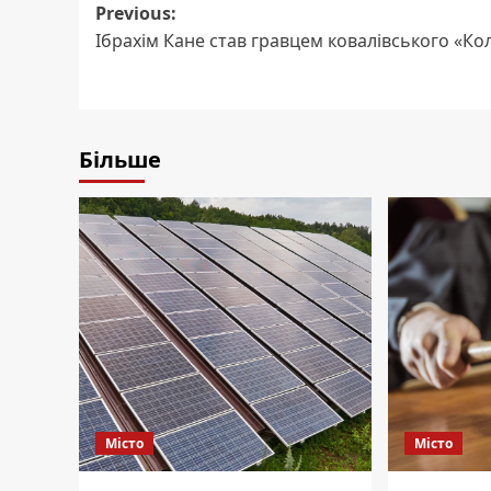
Post
Previous:
Ібрахім Кане став гравцем ковалівського «Ко
navigation
Більше
Місто
Місто