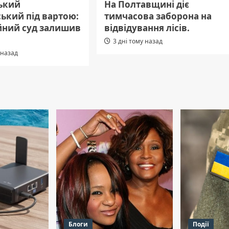
ький
На Полтавщині діє
ький під вартою:
тимчасова заборона на
йний суд залишив
відвідування лісів.
3 дні тому назад
 назад
Блоги
Події