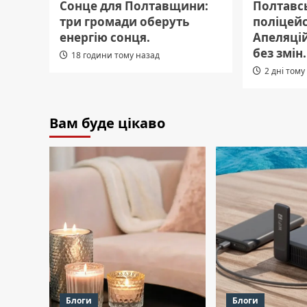
Сонце для Полтавщини:
Полтавс
три громади оберуть
поліцейс
енергію сонця.
Апеляці
без змін.
18 години тому назад
2 дні тому
Вам буде цікаво
Блоги
Блоги