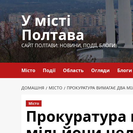
Перейти
до
У місті
вмісту
Полтава
САЙТ ПОЛТАВИ: НОВИНИ, ПОДІЇ, БЛОГИ
Місто
Події
Область
Огляди
Блоги
ДОМАШНЯ
МІСТО
ПРОКУРАТУРА ВИМАГАЄ ДВА М
Місто
Прокуратура 
мільйони не