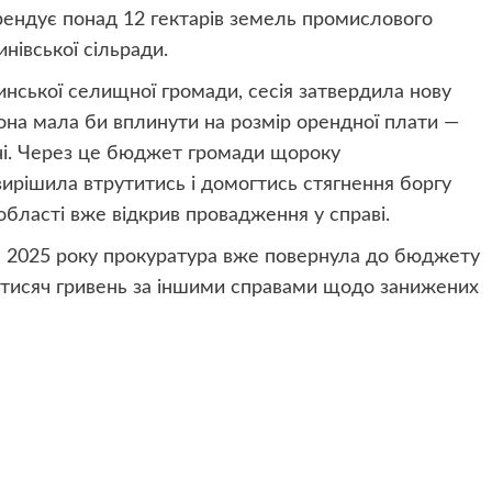
рендує понад 12 гектарів земель промислового
нівської сільради.
инської селищної громади, сесія затвердила нову
она мала би вплинути на розмір орендної плати —
вні. Через це бюджет громади щороку
ирішила втрутитись і домогтись стягнення боргу
області вже відкрив провадження у справі.
м 2025 року прокуратура вже повернула до бюджету
 тисяч гривень за іншими справами щодо занижених