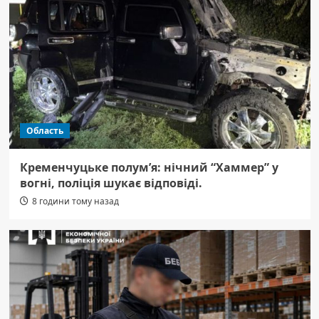
Область
Кременчуцьке полум’я: нічний “Хаммер” у
вогні, поліція шукає відповіді.
8 години тому назад