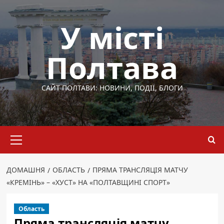
Перейти
до
У місті
вмісту
Полтава
САЙТ ПОЛТАВИ: НОВИНИ, ПОДІЇ, БЛОГИ
Основне
меню
ДОМАШНЯ
ОБЛАСТЬ
ПРЯМА ТРАНСЛЯЦІЯ МАТЧУ
«КРЕМІНЬ» – «ХУСТ» НА «ПОЛТАВЩИНІ СПОРТ»
Область
Пряма трансляція матчу