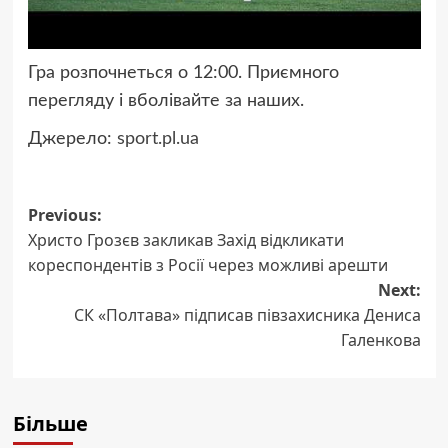
Гра розпочнеться о 12:00. Приємного
перегляду і вболівайте за наших.
Джерело:
sport.pl.ua
Post
Previous:
Христо Грозєв закликав Захід відкликати
navigation
кореспондентів з Росії через можливі арешти
Next:
СК «Полтава» підписав півзахисника Дениса
Галенкова
Більше