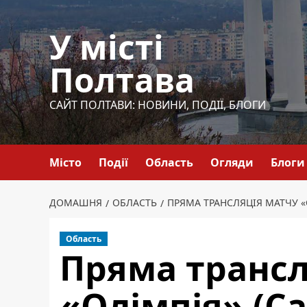
Перейти
до
У місті
вмісту
Полтава
САЙТ ПОЛТАВИ: НОВИНИ, ПОДІЇ, БЛОГИ
Місто
Події
Область
Огляди
Блоги
ДОМАШНЯ
ОБЛАСТЬ
ПРЯМА ТРАНСЛЯЦІЯ МАТЧУ «
Область
Пряма трансл
«Олімпія» (С