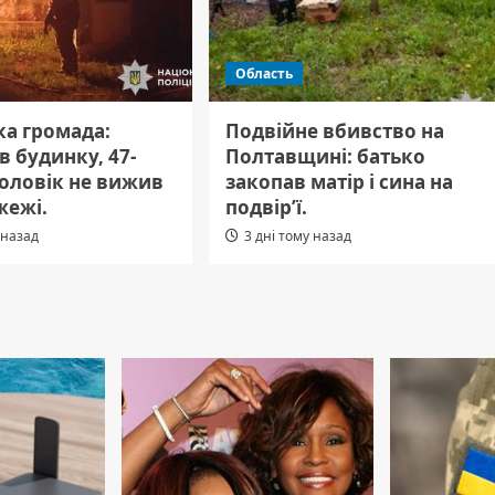
Область
а громада:
Подвійне вбивство на
 в будинку, 47-
Полтавщині: батько
чоловік не вижив
закопав матір і сина на
жежі.
подвір’ї.
 назад
3 дні тому назад