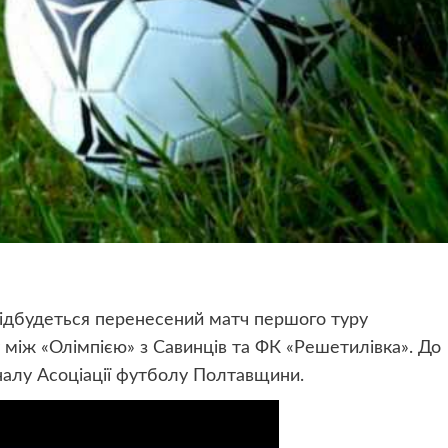
 відбудеться перенесений матч першого туру
 між «Олімпією» з Савинців та ФК «Решетилівка». До
аналу Асоціації футболу Полтавщини.