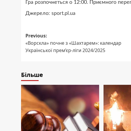
Гра розпочнеться о 12:00. Приємного перегл
Джерело:
sport.pl.ua
Post
Previous:
«Ворскла» почне з «Шахтарем»: календар
navigation
Української прем’єр-ліги 2024/2025
Більше