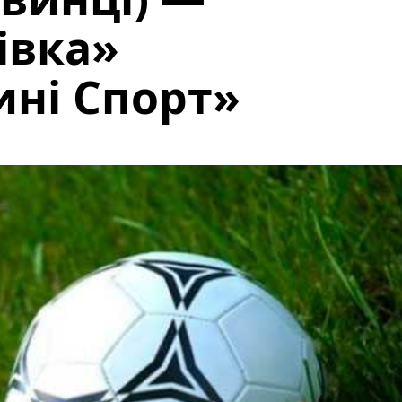
івка»
ні Спорт»