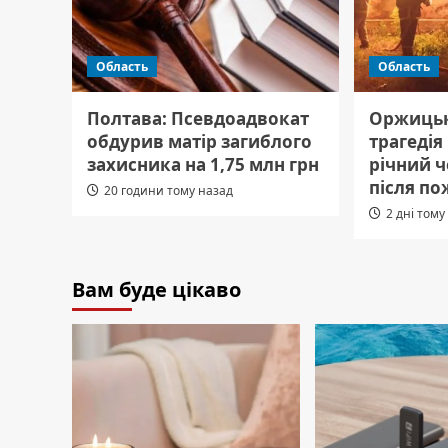
Область
Область
Полтава: Псевдоадвокат
Оржицьк
обдурив матір загиблого
трагедія
захисника на 1,75 млн грн
річний 
після по
20 години тому назад
2 дні тому
Вам буде цікаво