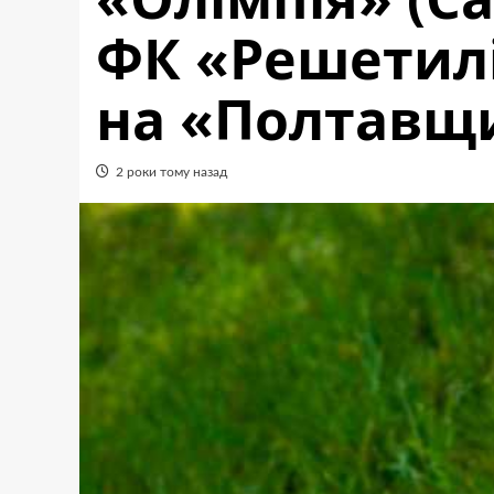
ФК «Решетил
на «Полтавщи
2 роки тому назад