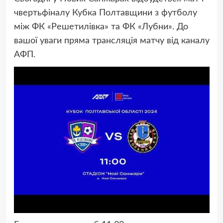
чвертьфіналу Кубка Полтавщини з футболу
між ФК «Решетилівка» та ФК «Лубни». До
вашої уваги пряма трансляція матчу від каналу
АФП.