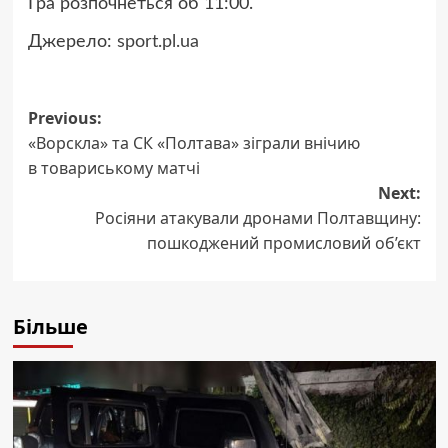
Гра розпочнеться об 11:00.
Джерело:
sport.pl.ua
Post
Previous:
«Ворскла» та СК «Полтава» зіграли внічию
navigation
в товариському матчі
Next:
Росіяни атакували дронами Полтавщину:
пошкоджений промисловий об’єкт
Більше