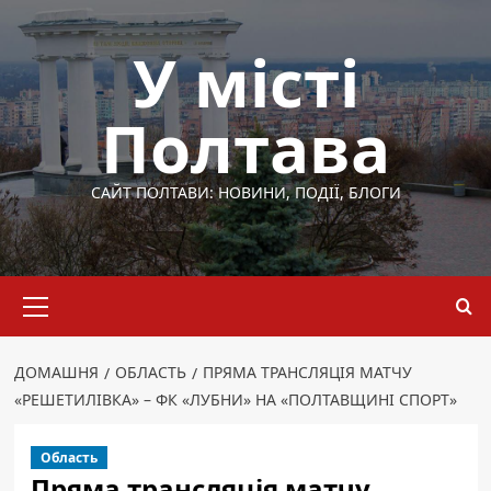
Перейти
до
У місті
вмісту
Полтава
САЙТ ПОЛТАВИ: НОВИНИ, ПОДІЇ, БЛОГИ
Основне
меню
ДОМАШНЯ
ОБЛАСТЬ
ПРЯМА ТРАНСЛЯЦІЯ МАТЧУ
«РЕШЕТИЛІВКА» – ФК «ЛУБНИ» НА «ПОЛТАВЩИНІ СПОРТ»
Область
Пряма трансляція матчу