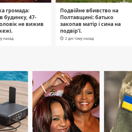
а громада:
Подвійне вбивство на
 в будинку, 47-
Полтавщині: батько
чоловік не вижив
закопав матір і сина на
жежі.
подвір’ї.
му назад
2 дні тому назад