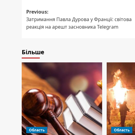
Post
Previous:
Затримання Павла Дурова у Франції: світова
navigation
реакція на арешт засновника Telegram
Більше
Область
Область