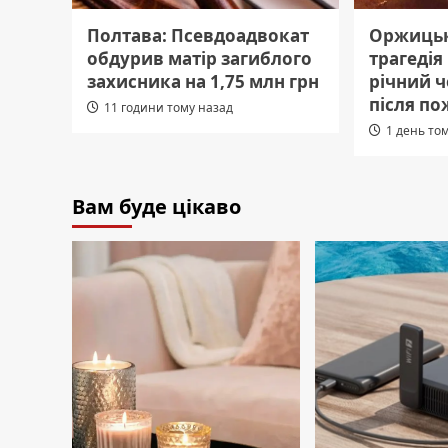
Полтава: Псевдоадвокат
Оржицьк
обдурив матір загиблого
трагедія
захисника на 1,75 млн грн
річний 
після по
11 години тому назад
1 день то
Вам буде цікаво