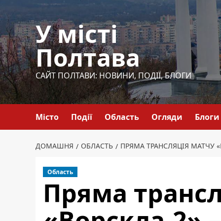
Перейти
до
У місті
вмісту
Полтава
САЙТ ПОЛТАВИ: НОВИНИ, ПОДІЇ, БЛОГИ
Місто
Події
Область
Огляди
Блоги
ДОМАШНЯ
ОБЛАСТЬ
ПРЯМА ТРАНСЛЯЦІЯ МАТЧУ «
Область
Пряма трансл
«Ворскла-2» 