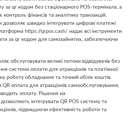
у за qr кодом без стаціонарного POS-термінала, а
 контроль фінансів та аналітику транзакцій.
 дозволяє швидко інтегрувати цифрові платежі
 платформа
https://qrpos.cash/
надає всі інструменти
лати за qr кодом для самозайнятих, забезпечуючи
оляє обслуговувати великі потоки відвідувачів без
ння системи оплати для атракціонів та платіжної
ьну роботу обладнання та точний облік коштів.
ти QR оплата для атракціонів самообслуговування,
роводить оплату. Рішення на
дозволяють інтегрувати QR POS систему та
ціонів, підвищуючи ефективність роботи та