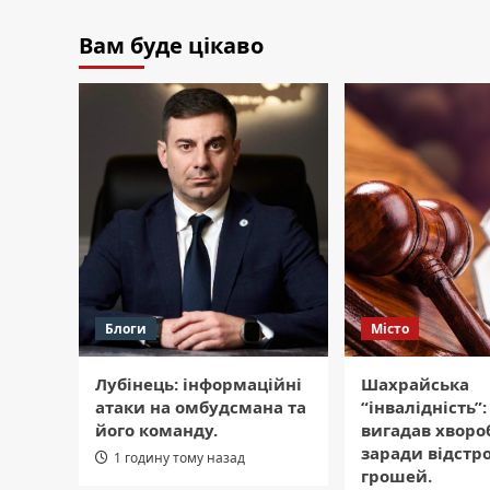
Вам буде цікаво
Блоги
Місто
Лубінець: інформаційні
Шахрайська
атаки на омбудсмана та
“інвалідність”:
його команду.
вигадав хворо
заради відстр
1 годину тому назад
грошей.