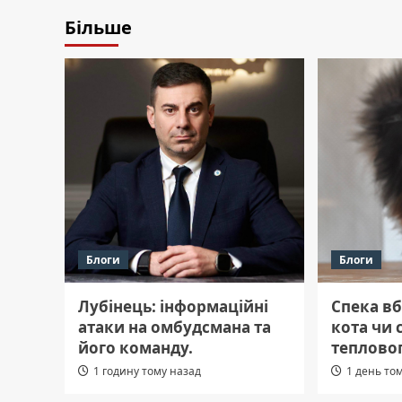
Більше
Блоги
Блоги
Лубінець: інформаційні
Спека вб
атаки на омбудсмана та
кота чи 
його команду.
теплово
1 годину тому назад
1 день то