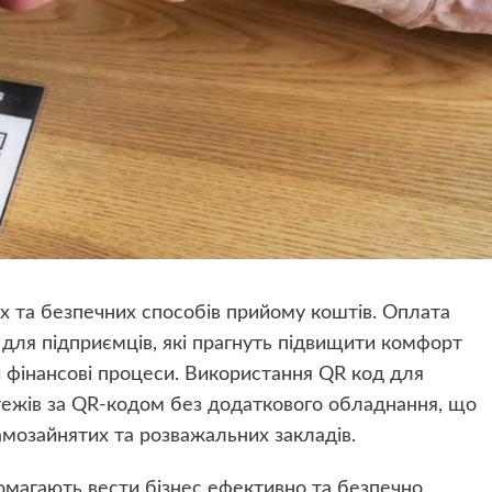
х та безпечних способів прийому коштів. Оплата
для підприємців, які прагнуть підвищити комфорт
и фінансові процеси. Використання QR код для
тежів за QR-кодом без додаткового обладнання, що
амозайнятих та розважальних закладів.
помагають вести бізнес ефективно та безпечно.