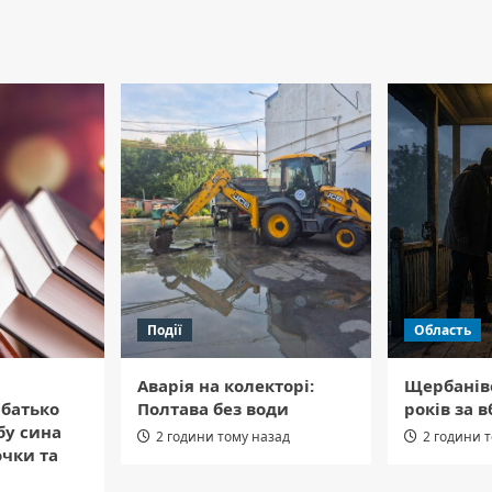
Події
Область
Аварія на колекторі:
Щербанів
 батько
Полтава без води
років за в
бу сина
2 години тому назад
2 години 
очки та