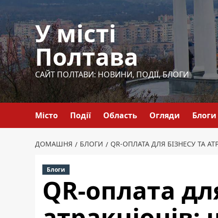
Перейти
до
У місті
вмісту
Полтава
САЙТ ПОЛТАВИ: НОВИНИ, ПОДІЇ, БЛОГИ
Місто
Події
Область
Огляди
Блоги
ДОМАШНЯ
БЛОГИ
QR-ОПЛАТА ДЛЯ БІЗНЕСУ ТА А
Блоги
QR-оплата для
атракціонів: