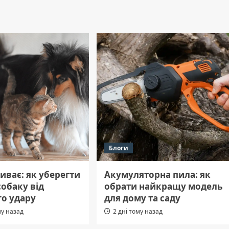
Блоги
иває: як уберегти
Акумуляторна пила: як
собаку від
обрати найкращу модель
го удару
для дому та саду
му назад
2 дні тому назад