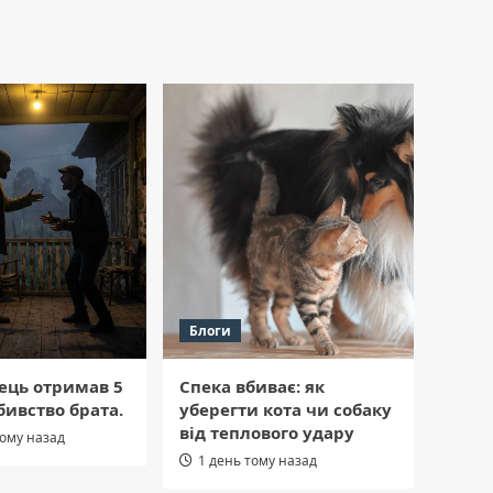
Блоги
ець отримав 5
Спека вбиває: як
бивство брата.
уберегти кота чи собаку
від теплового удару
тому назад
1 день тому назад