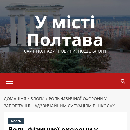
Перейти
до
У місті
вмісту
Полтава
САЙТ ПОЛТАВИ: НОВИНИ, ПОДІЇ, БЛОГИ
Основне
меню
ДОМАШНЯ
БЛОГИ
РОЛЬ ФІЗИЧНОЇ ОХОРОНИ У
ЗАПОБІГАННІ НАДЗВИЧАЙНИМ СИТУАЦІЯМ В ШКОЛАХ
Блоги
Роль фізичної охорони у