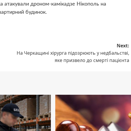
ька атакували дроном-камікадзе Нікополь на
артирний будинок.
Next:
На Черкащині хірурга підозрюють у недбальстві,
яке призвело до смерті пацієнта