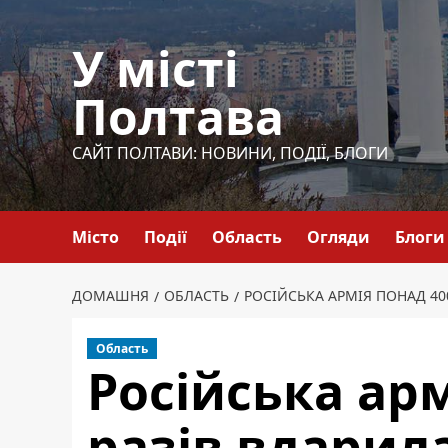
Перейти
до
У місті
вмісту
Полтава
САЙТ ПОЛТАВИ: НОВИНИ, ПОДІЇ, БЛОГИ
Місто
Події
Область
Огляди
Блоги
ДОМАШНЯ
ОБЛАСТЬ
РОСІЙСЬКА АРМІЯ ПОНАД 40
Область
Російська арм
разів вдарила