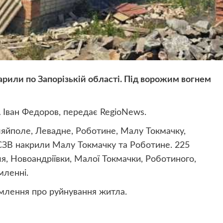
арили по Запорізькій області. Під ворожим вогнем
А Іван Федоров, передає RegioNews.
уляйполе, Левадне, Роботине, Малу Токмачку,
 РСЗВ накрили Малу Токмачку та Роботине. 225
ля, Новоандріївки, Малої Токмачки, Роботиного,
мленні.
омлення про руйнування житла.