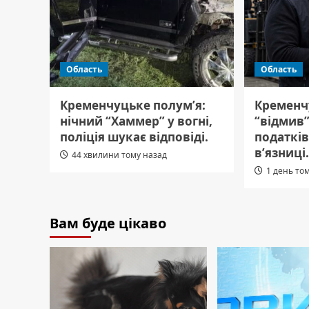
Область
Область
Кременчуцьке полум’я:
Кременч
нічний “Хаммер” у вогні,
“відмив”
поліція шукає відповіді.
податкі
в’язниці
44 хвилини тому назад
1 день то
Вам буде цікаво