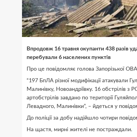
Впродовж 16 травня окупанти 438 разів уд
перебували 6 населених пунктів
️Про це повідомляє голова Запорізької ОВ
“197 БпЛА різної модифікації атакували Г
Малинівку, Новоандріївку. 16 обстрілів з
артобстрілів завдано по території Гуляйпо
Левадного, Малинівки”, – йдеться у повідо
До поліції за добу надійшло чотири повід
На щастя, мирні жителі не постраждали.