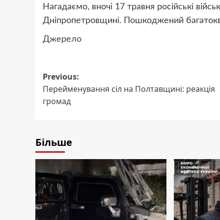
Нагадаємо, вночі 17 травня російські війс
Дніпропетровщині. Пошкоджений багатокв
Джерело
Post
Previous:
Перейменування сіл на Полтавщині: реакція
navigation
громад
Більше