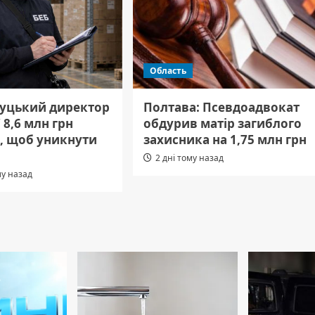
Область
уцький директор
Полтава: Псевдоадвокат
 8,6 млн грн
обдурив матір загиблого
в, щоб уникнути
захисника на 1,75 млн грн
.
2 дні тому назад
му назад