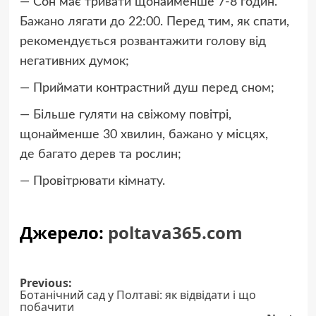
— Сон має тривати щонайменше 7-8 годин.
Бажано лягати до 22:00. Перед тим, як спати,
рекомендується розвантажити голову від
негативних думок;
— Приймати контрастний душ перед сном;
— Більше гуляти на свіжому повітрі,
щонайменше 30 хвилин, бажано у місцях,
де багато дерев та рослин;
— Провітрювати кімнату.
Джерело:
poltava365.com
Post
Previous:
Ботанічний сад у Полтаві: як відвідати і що
navigation
побачити