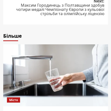
Next:
Максим Городинець з Полтавщини здобув
чотири медалі Чемпіонату Європи з кульової
стрільби та олімпійську ліцензію
Більше
Місто