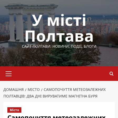
Перейти
до
У місті
вмісту
Полтава
САЙТ ПОЛТАВИ: НОВИНИ, ПОДІЇ, БЛОГИ
Основне
меню
ДОМАШНЯ
МІСТО
САМОПОЧУТТЯ МЕТЕОЗАЛЕЖНИХ
ПОЛТАВЦІВ: ДВА ДНІ ВИРУВАТИМЕ МАГНІТНА БУРЯ
Місто
Самопочуття метеозалежних