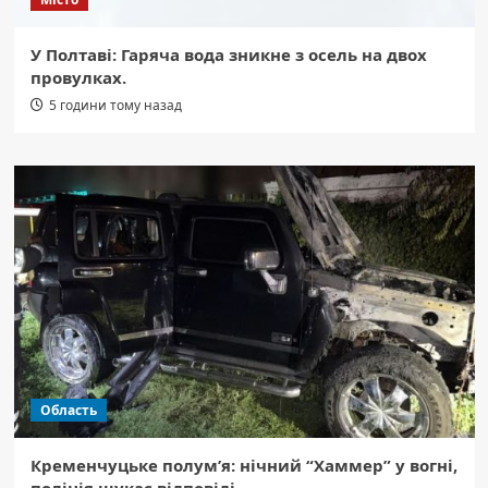
У Полтаві: Гаряча вода зникне з осель на двох
провулках.
5 години тому назад
Область
Кременчуцьке полум’я: нічний “Хаммер” у вогні,