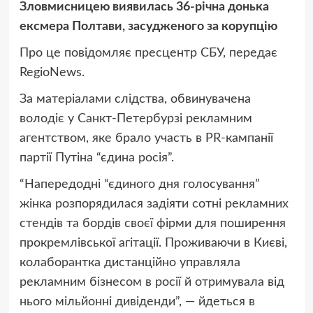
Зловмисницею виявилась 36-річна донька
ексмера Полтави, засудженого за корупцію
Про це повідомляє
пресцентр СБУ, передає
RegioNews.
За матеріалами слідства, обвинувачена
володіє у Санкт-Петербурзі рекламним
агентством, яке брало участь в PR-кампанії
партії Путіна “єдина росія”.
“
Напередодні “єдиного дня голосування”
жінка розпорядилася задіяти сотні рекламних
стендів та бордів своєї фірми для поширення
прокремлівської агітації. Проживаючи в Києві,
колаборантка дистанційно управляла
рекламним бізнесом в росії й отримувала від
нього мільйонні дивіденди”, — йдеться в