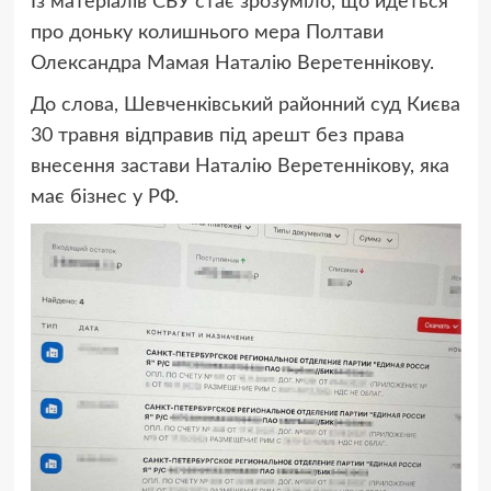
Із матеріалів СБУ стає зрозуміло, що йдеться
про доньку колишнього мера Полтави
Олександра Мамая Наталію Веретеннікову.
До слова, Шевченківський районний суд Києва
30 травня
відправив під арешт без права
внесення застави Наталію Веретеннікову, яка
має бізнес у РФ.