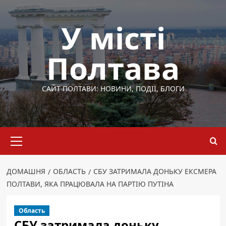
Перейти
до
У місті
вмісту
Полтава
САЙТ ПОЛТАВИ: НОВИНИ, ПОДІЇ, БЛОГИ
Основне
меню
ДОМАШНЯ
ОБЛАСТЬ
СБУ ЗАТРИМАЛА ДОНЬКУ ЕКСМЕРА
ПОЛТАВИ, ЯКА ПРАЦЮВАЛА НА ПАРТІЮ ПУТІНА
Область
СБУ затримала доньку