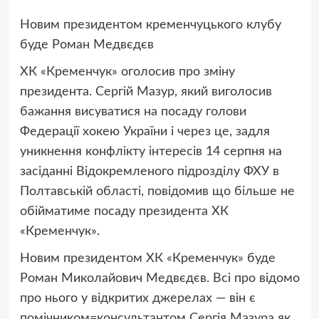
Новим президентом кременчуцького клубу
буде Роман Медвєдєв
ХК «Кременчук» оголосив про зміну
президента. Сергій Мазур, який виголосив
бажання висуватися на посаду голови
Федерації хокею України і через це, задля
уникнення конфлікту інтересів 14 серпня на
засіданні Відокремленого підрозділу ФХУ в
Полтавській області, повідомив що більше не
обійматиме посаду президента ХК
«Кременчук».
Новим президентом ХК «Кременчук» буде
Роман Миколайович Медвєдєв. Всі про відомо
про нього у відкритих джерелах — він є
помічником=консультантом Сергія Мазура як