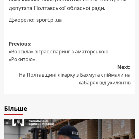
депутата Полтавської обласної ради.
Джерело:
sport.pl.ua
Post
Previous:
«Ворскла» зіграє спаринг з аматорською
navigation
«Рокитою»
Next:
На Полтавщині лікарку з Бахмута спіймали на
хабарях від ухилянтів
Більше