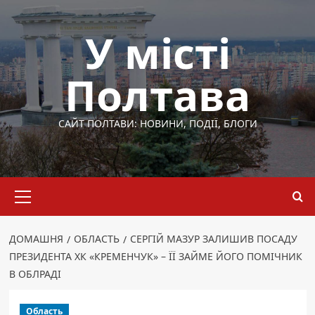
Перейти
до
У місті
вмісту
Полтава
САЙТ ПОЛТАВИ: НОВИНИ, ПОДІЇ, БЛОГИ
Основне
меню
ДОМАШНЯ
ОБЛАСТЬ
СЕРГІЙ МАЗУР ЗАЛИШИВ ПОСАДУ
ПРЕЗИДЕНТА ХК «КРЕМЕНЧУК» – ЇЇ ЗАЙМЕ ЙОГО ПОМІЧНИК
В ОБЛРАДІ
Область