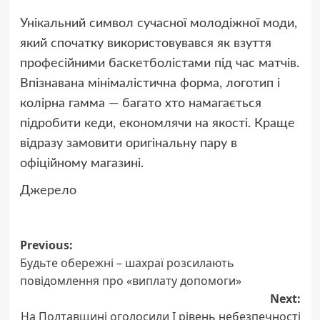
Унікальний символ сучасної молодіжної моди,
який спочатку використовувався як взуття
професійними баскетболістами під час матчів.
Впізнавана мінімалістична форма, логотип і
колірна гамма — багато хто намагається
підробити кеди, економлячи на якості. Краще
відразу замовити оригінальну пару в
офіційному магазині.
Джерело
Post
Previous:
Будьте обережні – шахраї розсилають
navigation
повідомлення про «виплату допомоги»
Next:
На Полтавщині оголосили I рівень небезпечності