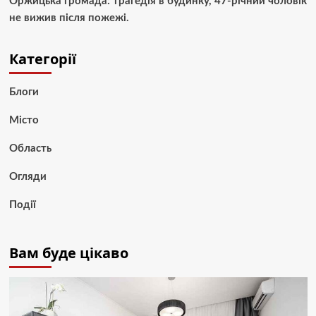
Оржицька громада: трагедія в будинку, 47-річний чоловік
не вижив після пожежі.
Категорії
Блоги
Місто
Область
Огляди
Події
Вам буде цікаво