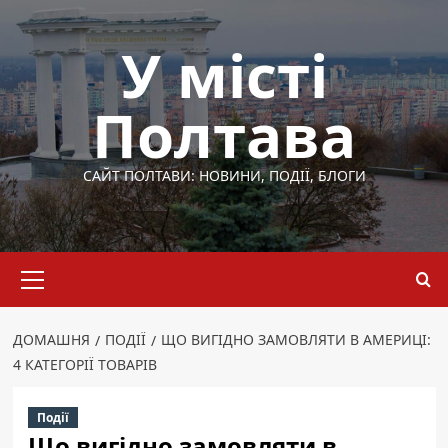
Перейти
до
У місті
вмісту
Полтава
САЙТ ПОЛТАВИ: НОВИНИ, ПОДІЇ, БЛОГИ
Основне
меню
ДОМАШНЯ
ПОДІЇ
ЩО ВИГІДНО ЗАМОВЛЯТИ В АМЕРИЦІ:
4 КАТЕГОРІЇ ТОВАРІВ
Події
Що вигідно замовляти в