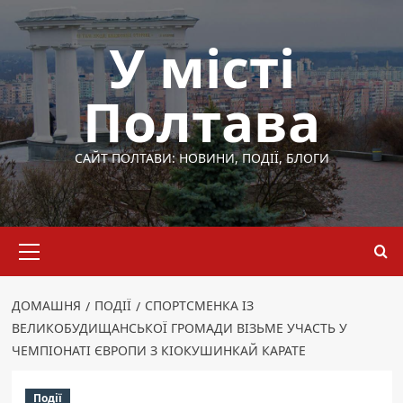
Перейти
до
У місті
вмісту
Полтава
САЙТ ПОЛТАВИ: НОВИНИ, ПОДІЇ, БЛОГИ
Основне
меню
ДОМАШНЯ
ПОДІЇ
СПОРТСМЕНКА ІЗ
ВЕЛИКОБУДИЩАНСЬКОЇ ГРОМАДИ ВІЗЬМЕ УЧАСТЬ У
ЧЕМПІОНАТІ ЄВРОПИ З КІОКУШИНКАЙ КАРАТЕ
Події