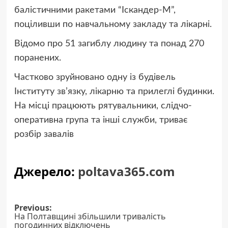
балістичними ракетами “Іскандер-М”,
поціливши по навчальному закладу та лікарні.
Відомо про 51 загиблу людину та понад 270
поранених.
Частково зруйновано одну із будівель
Інституту зв’язку, лікарню та прилеглі будинки.
На місці працюють рятувальники, слідчо-
оперативна група та інші служби, триває
розбір завалів
Джерело:
poltava365.com
Post
Previous:
На Полтавщині збільшили тривалість
погодинних відключень