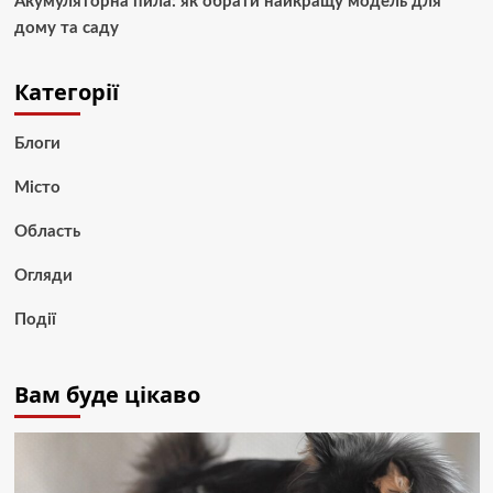
Акумуляторна пила: як обрати найкращу модель для
дому та саду
Категорії
Блоги
Місто
Область
Огляди
Події
Вам буде цікаво