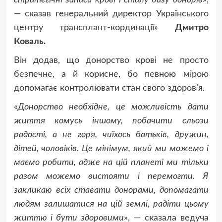
стратегічні запаси крові і сталу базу донорів
»,
— сказав генеральний директор Українського
центру трансплант-кординації»
Дмитро
Коваль
.
Він додав, що донорство крові не просто
безпечне, а й корисне, бо певною мірою
допомагає контролювати стан свого здоров’я.
«
Донорство необхідне, це можливість дати
життя комусь іншому, побачити сльози
радості, а не горя, чиїхось батьків, дружин,
дітей, чоловіків. Це мінімум, який ми можемо і
маємо робити, адже на цій планеті ми тільки
разом можемо вистояти і перемогти. Я
закликаю всіх ставати донорами, допомагати
людям залишатися на цій землі, радіти цьому
життю і бути здоровими
», — сказала ведуча