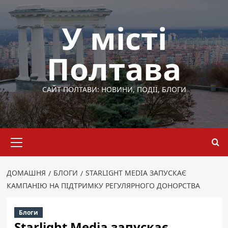
Перейти
до
У місті
вмісту
Полтава
САЙТ ПОЛТАВИ: НОВИНИ, ПОДІЇ, БЛОГИ
Основне
меню
ДОМАШНЯ
БЛОГИ
STARLIGHT MEDIA ЗАПУСКАЄ
КАМПАНІЮ НА ПІДТРИМКУ РЕГУЛЯРНОГО ДОНОРСТВА
Блоги
Starlight Media запускає