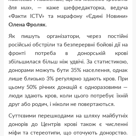
для них»
, — каже шефредакторка, ведуча
«Факти ICTV» та марафону «Єдині Новини»
Олена Фроляк
.
Як пишуть організатори, через постійні
російські обстріли та безперервні бойові дії на
фронті потреба в донорській крові
збільшилася більш ніж удвічі. За статистикою,
донорами можуть бути 35% населення, однак
лише близько 3% регулярно здають кров. При
цьому 50% річних донацій є одноразовими —
люди здають кров, коли цього потребує їхній
друг або родич, і ніколи не повертаються.
Суттєвими перешкодами на шляху майбутніх
донорів до Центрів крові також є численні
міфи та стереотипи, що оточують донорство.