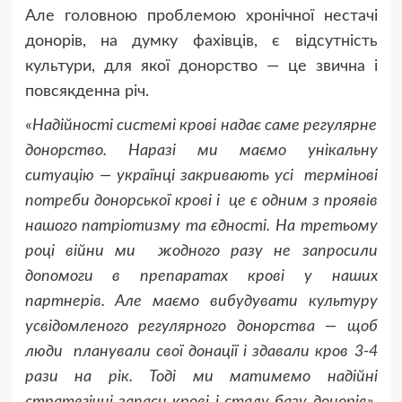
Але головною проблемою хронічної нестачі
донорів, на думку фахівців, є відсутність
культури, для якої донорство — це звична і
повсякденна річ.
«
Надійності системі крові надає саме регулярне
донорство. Наразі ми маємо унікальну
ситуацію — українці закривають усі термінові
потреби донорської крові і це є одним з проявів
нашого патріотизму та єдності. На третьому
році війни ми жодного разу не запросили
допомоги в препаратах крові у наших
партнерів. Але маємо вибудувати культуру
усвідомленого регулярного донорства — щоб
люди планували свої донації і здавали кров 3-4
рази на рік. Тоді ми матимемо надійні