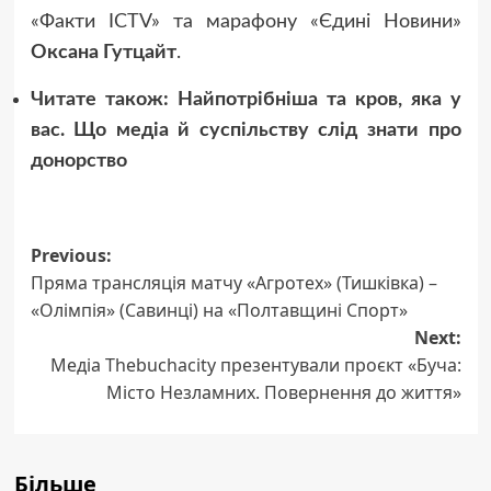
«Факти ICTV» та марафону «Єдині Новини»
Оксана Гутцайт
.
Читате також: Найпотрібніша та кров, яка у
вас. Що медіа й суспільству слід знати про
донорство
Post
Previous:
Пряма трансляція матчу «Агротех» (Тишківка) –
navigation
«Олімпія» (Савинці) на «Полтавщині Спорт»
Next:
Медіа Thebuchacity презентували проєкт «Буча:
Місто Незламних. Повернення до життя»
Більше