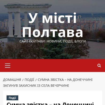
Перейти
до
У місті
вмісту
Полтава
САЙТ ПОЛТАВИ: НОВИНИ, ПОДІЇ, БЛОГИ
Основне
меню
ДОМАШНЯ
ПОДІЇ
СУМНА ЗВІСТКА – НА ДОНЕЧЧИНІ
ЗАГИНУВ ЗАХИСНИК ІЗ СЕЛА ВЕЧІРЧИНЕ
Події
Сумна звістка – на Донеччині