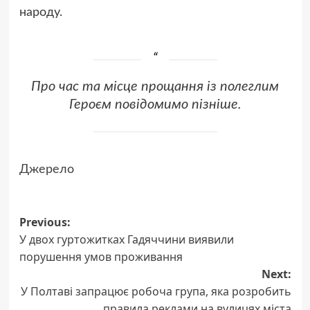
народу.
Про час та місце прощання із полеглим
Героєм повідомимо пізніше.
Джерело
Post
Previous:
У двох гуртожитках Гадяччини виявили
navigation
порушення умов проживання
Next:
У Полтаві запрацює робоча група, яка розробить
правила реклами на вулицях міста