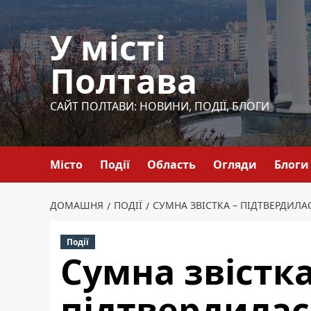
Перейти
до
У місті
вмісту
Полтава
САЙТ ПОЛТАВИ: НОВИНИ, ПОДІЇ, БЛОГИ
Місто
Події
Область
Огляди
Блоги
ДОМАШНЯ
ПОДІЇ
СУМНА ЗВІСТКА – ПІДТВЕРДИЛ
Події
Сумна звістка
підтвердилас