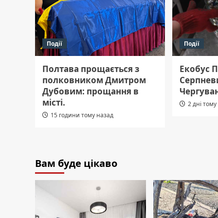
Події
Події
Полтава прощається з
Екобус 
полковником Дмитром
Серпнев
Дубовим: прощання в
Чергува
місті.
2 дні тому
15 години тому назад
Вам буде цікаво