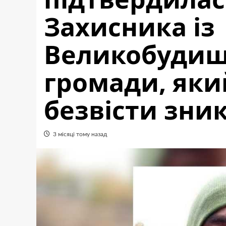
Захисника із
Великобудищ
громади, яки
безвісти зни
3 місяці тому назад