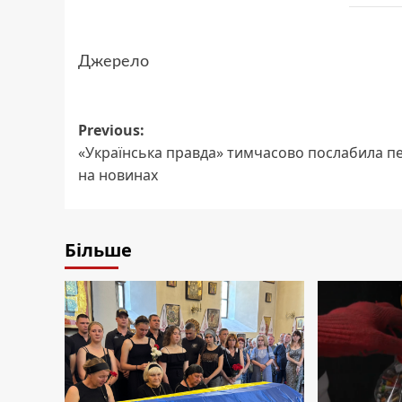
Джерело
Post
Previous:
«Українська правда» тимчасово послабила п
navigation
на новинах
Більше