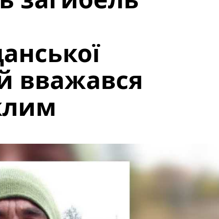
анської
й вважався
клим