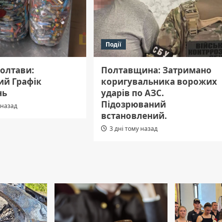
Події
Полтави:
Полтавщина: Затримано
ий Графік
коригувальника ворожих
нь
ударів по АЗС.
Підозрюваний
 назад
встановлений.
3 дні тому назад